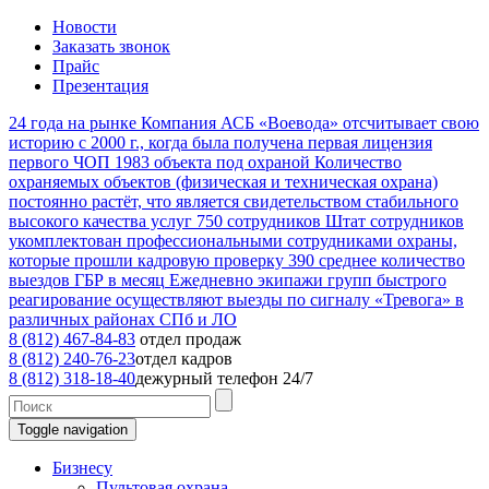
Новости
Заказать звонок
Прайс
Презентация
24
года на рынке
Компания АСБ «Воевода» отсчитывает свою
историю с 2000 г., когда была получена первая лицензия
первого ЧОП
1983
объекта под охраной
Количество
охраняемых объектов (физическая и техническая охрана)
постоянно растёт, что является свидетельством стабильного
высокого качества услуг
750
сотрудников
Штат сотрудников
укомплектован профессиональными сотрудниками охраны,
которые прошли кадровую проверку
390
среднее количество
выездов ГБР в месяц
Ежедневно экипажи групп быстрого
реагирование осуществляют выезды по сигналу «Тревога» в
различных районах СПб и ЛО
8 (812) 467-84-83
отдел продаж
8 (812) 240-76-23
отдел кадров
8 (812) 318-18-40
дежурный телефон 24/7
Toggle navigation
Бизнесу
Пультовая охрана