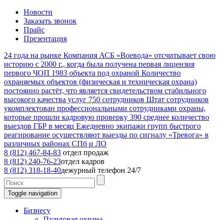
Новости
Заказать звонок
Прайс
Презентация
24
года на рынке
Компания АСБ «Воевода» отсчитывает свою
историю с 2000 г., когда была получена первая лицензия
первого ЧОП
1983
объекта под охраной
Количество
охраняемых объектов (физическая и техническая охрана)
постоянно растёт, что является свидетельством стабильного
высокого качества услуг
750
сотрудников
Штат сотрудников
укомплектован профессиональными сотрудниками охраны,
которые прошли кадровую проверку
390
среднее количество
выездов ГБР в месяц
Ежедневно экипажи групп быстрого
реагирование осуществляют выезды по сигналу «Тревога» в
различных районах СПб и ЛО
8 (812) 467-84-83
отдел продаж
8 (812) 240-76-23
отдел кадров
8 (812) 318-18-40
дежурный телефон 24/7
Toggle navigation
Бизнесу
Пультовая охрана