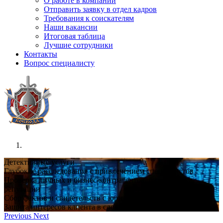
О работе в компании
Отправить заявку в отдел кадров
Требования к соискателям
Наши вакансии
Итоговая таблица
Лучшие сотрудники
Контакты
Вопрос специалисту
Детективные услуги
Глубокие расследования с привлечением специалистов
Проверка личных и бизнес-контрагентов, биографии и
репутации
Сбор фактов и свидетельств с юридической значимостью
Защита интересов клиента в сложных ситуациях и конфликта
Previous
Next