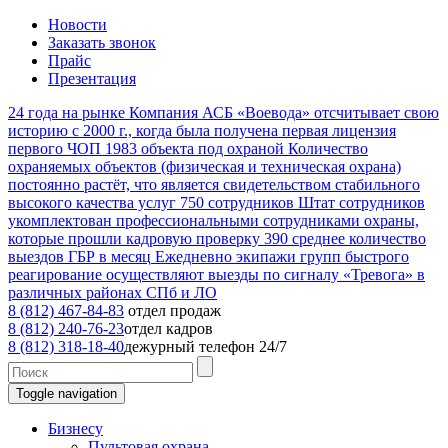
Новости
Заказать звонок
Прайс
Презентация
24
года на рынке
Компания АСБ «Воевода» отсчитывает свою
историю с 2000 г., когда была получена первая лицензия
первого ЧОП
1983
объекта под охраной
Количество
охраняемых объектов (физическая и техническая охрана)
постоянно растёт, что является свидетельством стабильного
высокого качества услуг
750
сотрудников
Штат сотрудников
укомплектован профессиональными сотрудниками охраны,
которые прошли кадровую проверку
390
среднее количество
выездов ГБР в месяц
Ежедневно экипажи групп быстрого
реагирование осуществляют выезды по сигналу «Тревога» в
различных районах СПб и ЛО
8 (812) 467-84-83
отдел продаж
8 (812) 240-76-23
отдел кадров
8 (812) 318-18-40
дежурный телефон 24/7
Toggle navigation
Бизнесу
Пультовая охрана