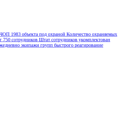
о ЧОП
1983
объекта под охраной
Количество охраняемых
уг
750
сотрудников
Штат сотрудников укомплектован
едневно экипажи групп быстрого реагирование