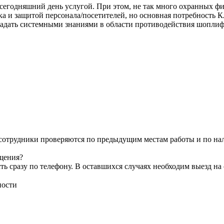
 сегодняшний день услугой. При этом, не так много охранных ф
а и защитой персонала/посетителей, но основная потребность К
ладать системными знаниями в области противодействия шоплиф
е сотрудники проверяются по предыдущим местам работы и по 
ащения?
 сразу по телефону. В оставшихся случаях необходим выезд на о
ности