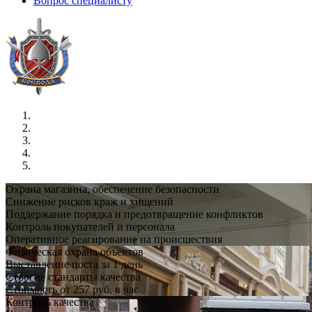
Вопрос специалисту
Охрана магазина, обеспечение безопасности
Снижение рисков краж и хищений
Поддержание порядка и предотвращение конфликтов
Контроль покупателей и персонала
Оперативное реагирование на происшествия
Физическая охрана объектов
Выставление поста за 1 день
Строгие стандарты качества
Стоимость от 257 руб. в час
Контроль качества