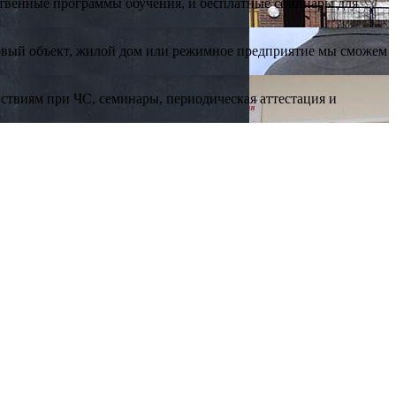
ственные программы обучения, и бесплатные семинары для
говый объект, жилой дом или режимное предприятие мы сможем
йствиям при ЧС, семинары, периодическая аттестация и