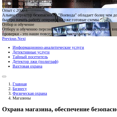
Наша компания уделяет первостепенное значение контролю кач
сотрудников.
Опыт с 2000 г.
Альянс структур безопасности "Воевода" обладает более чем 
быстро начать работу опираясь на уже готовые схемы.
Отбор и обучение
Отбору и обучению персонала отводится самое пристальное вн
проверки - это наши повседневные инструменты.
Previous
Next
Информационно-аналитические услуги
Детективные услуги
Тайный посетитель
Детектор лжи (полиграф)
Вахтовая охрана
Главная
Бизнесу
Физическая охрана
Магазины
Охрана магазина, обеспечение безопасн