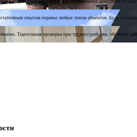
ества услуг. Это и штат опытных оперативных дежурных, и соб
достаточным опытом охраны любых типов объектов. Будь то тор
имание. Тщательная проверка при трудоустройстве, обучение де
ости