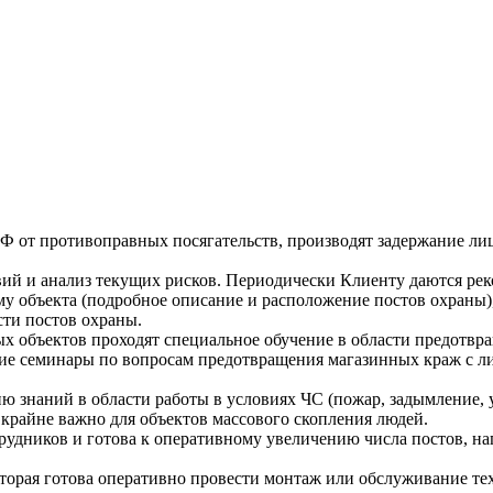
 от противоправных посягательств, производят задержание ли
вий и анализ текущих рисков. Периодически Клиенту даются р
у объекта (подробное описание и расположение постов охраны)
ти постов охраны.
х объектов проходят специальное обучение в области предотв
е семинары по вопросам предотвращения магазинных краж с ли
 знаний в области работы в условиях ЧС (пожар, задымление, уг
крайне важно для объектов массового скопления людей.
дников и готова к оперативному увеличению числа постов, нап
орая готова оперативно провести монтаж или обслуживание тех