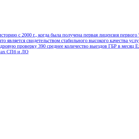
торию с 2000 г., когда была получена первая лицензия первог
 что является свидетельством стабильного высокого качества усл
адровую проверку
390
среднее количество выездов ГБР в месяц
Еж
нах СПб и ЛО