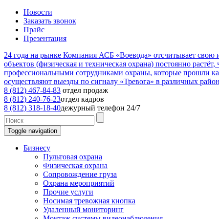
Новости
Заказать звонок
Прайс
Презентация
24
года на рынке
Компания АСБ «Воевода» отсчитывает свою ис
объектов (физическая и техническая охрана) постоянно растёт,
профессиональными сотрудниками охраны, которые прошли к
осуществляют выезды по сигналу «Тревога» в различных райо
8 (812) 467-84-83
отдел продаж
8 (812) 240-76-23
отдел кадров
8 (812) 318-18-40
дежурный телефон 24/7
Toggle navigation
Бизнесу
Пультовая охрана
Физическая охрана
Сопровождение груза
Охрана мероприятий
Прочие услуги
Носимая тревожная кнопка
Удаленный мониторинг
Монтаж системы видеонаблюдения