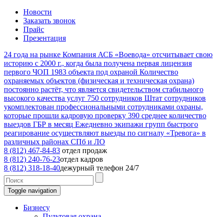
Новости
Заказать звонок
Прайс
Презентация
24
года на рынке
Компания АСБ «Воевода» отсчитывает свою
историю с 2000 г., когда была получена первая лицензия
первого ЧОП
1983
объекта под охраной
Количество
охраняемых объектов (физическая и техническая охрана)
постоянно растёт, что является свидетельством стабильного
высокого качества услуг
750
сотрудников
Штат сотрудников
укомплектован профессиональными сотрудниками охраны,
которые прошли кадровую проверку
390
среднее количество
выездов ГБР в месяц
Ежедневно экипажи групп быстрого
реагирование осуществляют выезды по сигналу «Тревога» в
различных районах СПб и ЛО
8 (812) 467-84-83
отдел продаж
8 (812) 240-76-23
отдел кадров
8 (812) 318-18-40
дежурный телефон 24/7
Toggle navigation
Бизнесу
Пультовая охрана