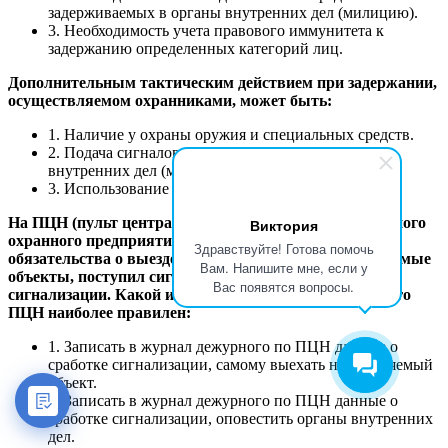
задерживаемых в органы внутренних дел (милицию).
3. Необходимость учета правового иммунитета к
задержанию определенных категорий лиц.
Дополнительным тактическим действием при задержании,
осуществляемом охранниками, может быть:
1. Наличие у охраны оружия и специальных средств.
2. Подача сигналов свистком, принятых в органах
внутренних дел (милиции).
3. Использование служебных собак.
На ПЦН (пульт централизованного наблюдения) частного
Виктория
охранного предприятия, имеющего договорные
Здравствуйте! Готова помочь
обязательства о выезде своих сотрудников на охраняемые
Вам. Напишите мне, если у
объекты, поступил сигнал с объекта о срабатывании
Вас появятся вопросы.
сигнализации. Какой из вариантов действий дежурного
ПЦН наиболее правилен:
1. Записать в журнал дежурного по ПЦН данные о
сработке сигнализации, самому выехать на охраняемый
объект.
2. Записать в журнал дежурного по ПЦН данные о
сработке сигнализации, оповестить органы внутренних
дел.