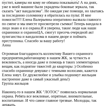
пустит, камеры ни кому не обязана показывать! А на днях,
уже в моей машине были украдены боковые зеркала, так
сказать "акт вандализма". Не ожидая уже помощи, но хватаясь
за последнюю соломинку я обратилась на пульт. И мне
помогли!!!!! Елена Валерьевна оперативно вызвала главного
по смене и мы вместе просмотрели съемки! Теперь вандала в
лицо знаю и я и охрана.И я уверена, такие люди как наши
охранники и охранниЦА, смогут пресечь очередной акт
хулиганства и вандализма в нашем дворе и поймать
преступника. Спасибо за вашу работу!
Анна
Огромная благодарность коллективу Вашего охранного
предприятия,работающему в нашем ЖК, за чуткость и
вежливость, а иногда даже и помощь в таких элементарных
вещам, как поднятие тяжестей до квартиры :) Особенно
спасибо охраннице девушке с темными волосами, кажется
Елена зовут. Ее дружелюбие и улыбка поднимут жильцам
настроение даже в самый ужасный день!)
Группа жильцов
Наконец-то в нашем ЖК "ЛОТОС" появилась нормальная
охрана. Ребята все вежливые, опрятные, внимательные,
воспитанные. И что самое главное трезвые. Молодцы, так
держать.