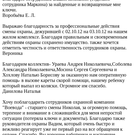
сотрудника Маркина) за найденные и возвращенные мне
ключи.
Воробьёва Е. Л.
Выражаю благодарность за профессиональные действия
смены охраны, дежурившей с 02.10.12 на 03.10.12 на нашем
жилом комплексе. Благодаря правильным и своевременным
действиям охраны сохранено имущество. также хочется
отметить честность и ответственность сотрудников охраны.
Вероника
Благодарим коллектив- Ураева Андрея Николаевича,Соболева
Александра Николаевича,Мосина Сергея Сергеевича и
Хохлову Наталью Борисову за оказанную нам оперативную
помощь- в вызове кареты скорой помощи, нашему ребенку
который выпал из коляски. Огромное им спасибо.
Данилова Наталья
Хочу поблагодарить сотрудников охранной компании
"Воевода" - старшего смены Николая, за огромную помощь,
терпение и внимание в сложившейся для меня непростой
ситуации (потеряла ключи и документы). Благодарю также
руководителя охраны Вадим, который очень быстро и
вежливо реагирует уже не первый раз на все обращения к
охране. Спасибо. Вы хорошие работники и настоящие