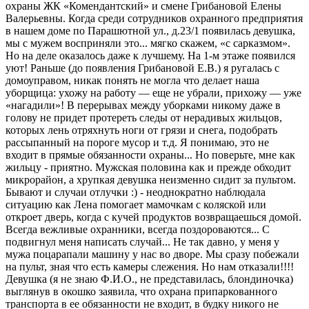
охраны ЖК «Комендантский» и смене Грибановой Елены
Валерьевны. Когда среди сотрудников охранного предприятия
в нашем доме по Парашютной ул., д.23/1 появилась девушка,
мы с мужем восприняли это... мягко скажем, «с сарказмом».
Но на деле оказалось даже к лучшему. На 1-м этаже появился
уют! Раньше (до появления Грибановой Е.В.) я ругалась с
домоуправом, никак понять не могла что делает наша
уборщица: ухожу на работу — еще не убрали, прихожу — уже
«нагадили»! В перерывах между уборками никому даже в
голову не придет протереть следы от нерадивых жильцов,
которых лень отряхнуть ноги от грязи и снега, подобрать
рассыпанный на пороге мусор и т.д. Я понимаю, это не
входит в прямые обязанности охраны... Но поверьте, мне как
жильцу - приятно. Мужская половина как и прежде обходит
микрорайон, а хрупкая девушка неизменно сидит за пультом.
Бывают и случаи отлучки :) - неоднократно наблюдала
ситуацию как Лена помогает мамочкам с коляской или
откроет дверь, когда с кучей продуктов возвращаешься домой.
Всегда вежливые охранники, всегда поздороваются... С
подвигнул меня написать случай... Не так давно, у меня у
мужа поцарапали машину у нас во дворе. Мы сразу побежали
на пульт, зная что есть камеры слежения. Но нам отказали!!!!
Девушка (я не знаю Ф.И.О., не представилась, блондиночка)
выглянув в окошко заявила, что охрана припаркованного
транспорта в ее обязанности не входит, в будку никого не