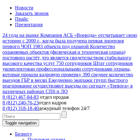
Новости
Заказать звонок
Прайс
Презентация
24
года на рынке
Компания АСБ «Воевода» отсчитывает свою
историю с 2000 г., когда была получена первая лицензия
первого ЧОП
1983
объекта под охраной
Количество
охраняемых объектов (физическая и техническая охрана)
постоянно растёт, что является свидетельством стабильного
высокого качества услуг
750
сотрудников
Штат сотрудников
укомплектован профессиональными сотрудниками охраны,
которые прошли кадровую проверку
390
среднее количество
выездов ГБР в месяц
Ежедневно экипажи групп быстрого
реагирование осуществляют выезды по сигналу «Тревога» в
различных районах СПб и ЛО
8 (812) 467-84-83
отдел продаж
8 (812) 240-76-23
отдел кадров
8 (812) 318-18-40
дежурный телефон 24/7
Toggle navigation
Бизнесу
Пультовая охрана