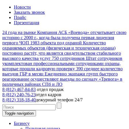
Новости
Заказать звонок
Прайс
Презентация
24
года на рынке
Компания АСБ «Воевода» отсчитывает свою
историю с 2000 г., когда была получена первая лицензия
первого ЧОП
1983
объекта под охраной
Количество
охраняемых объектов (физическая и техническая охрана)
постоянно растёт, что является свидетельством стабильного
высокого качества услуг
750
сотрудников
Штат сотрудников
укомплектован профессиональными сотрудниками охраны,
которые прошли кадровую проверку
390
среднее количество
выездов ГБР в месяц
Ежедневно экипажи групп быстрого
реагирование осуществляют выезды по сигналу «Тревога» в
различных районах СПб и ЛО
8 (812) 467-84-83
отдел продаж
8 (812) 240-76-23
отдел кадров
8 (812) 318-18-40
дежурный телефон 24/7
Toggle navigation
Бизнесу
Пультовая охрана