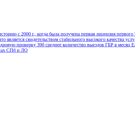
торию с 2000 г., когда была получена первая лицензия первог
 что является свидетельством стабильного высокого качества усл
адровую проверку
390
среднее количество выездов ГБР в месяц
Еж
нах СПб и ЛО