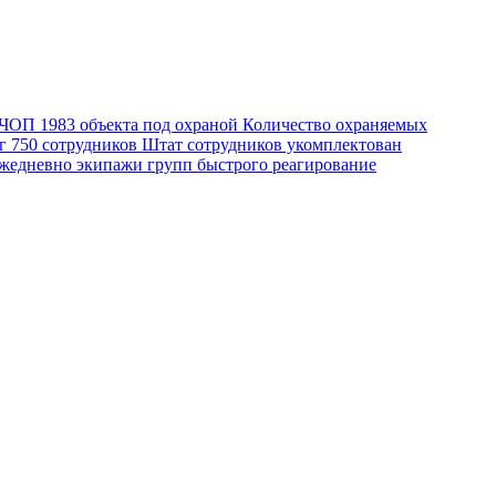
о ЧОП
1983
объекта под охраной
Количество охраняемых
уг
750
сотрудников
Штат сотрудников укомплектован
едневно экипажи групп быстрого реагирование