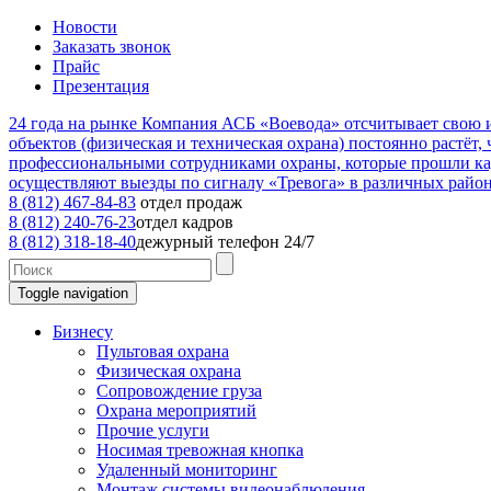
Новости
Заказать звонок
Прайс
Презентация
24
года на рынке
Компания АСБ «Воевода» отсчитывает свою ис
объектов (физическая и техническая охрана) постоянно растёт,
профессиональными сотрудниками охраны, которые прошли к
осуществляют выезды по сигналу «Тревога» в различных райо
8 (812) 467-84-83
отдел продаж
8 (812) 240-76-23
отдел кадров
8 (812) 318-18-40
дежурный телефон 24/7
Toggle navigation
Бизнесу
Пультовая охрана
Физическая охрана
Сопровождение груза
Охрана мероприятий
Прочие услуги
Носимая тревожная кнопка
Удаленный мониторинг
Монтаж системы видеонаблюдения