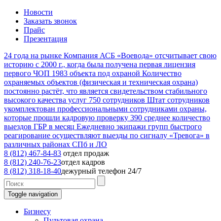
Новости
Заказать звонок
Прайс
Презентация
24
года на рынке
Компания АСБ «Воевода» отсчитывает свою
историю с 2000 г., когда была получена первая лицензия
первого ЧОП
1983
объекта под охраной
Количество
охраняемых объектов (физическая и техническая охрана)
постоянно растёт, что является свидетельством стабильного
высокого качества услуг
750
сотрудников
Штат сотрудников
укомплектован профессиональными сотрудниками охраны,
которые прошли кадровую проверку
390
среднее количество
выездов ГБР в месяц
Ежедневно экипажи групп быстрого
реагирование осуществляют выезды по сигналу «Тревога» в
различных районах СПб и ЛО
8 (812) 467-84-83
отдел продаж
8 (812) 240-76-23
отдел кадров
8 (812) 318-18-40
дежурный телефон 24/7
Toggle navigation
Бизнесу
Пультовая охрана