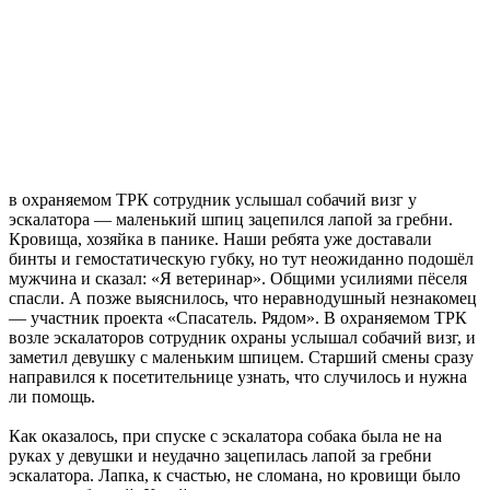
в охраняемом ТРК сотрудник услышал собачий визг у
эскалатора — маленький шпиц зацепился лапой за гребни.
Кровища, хозяйка в панике. Наши ребята уже доставали
бинты и гемостатическую губку, но тут неожиданно подошёл
мужчина и сказал: «Я ветеринар». Общими усилиями пёселя
спасли. А позже выяснилось, что неравнодушный незнакомец
— участник проекта «Спасатель. Рядом». В охраняемом ТРК
возле эскалаторов сотрудник охраны услышал собачий визг, и
заметил девушку с маленьким шпицем. Старший смены сразу
направился к посетительнице узнать, что случилось и нужна
ли помощь.
Как оказалось, при спуске с эскалатора собака была не на
руках у девушки и неудачно зацепилась лапой за гребни
эскалатора. Лапка, к счастью, не сломана, но кровищи было