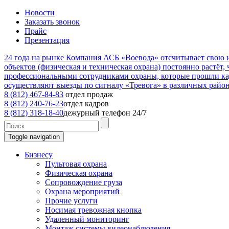
Новости
Заказать звонок
Прайс
Презентация
24
года на рынке
Компания АСБ «Воевода» отсчитывает свою ис
объектов (физическая и техническая охрана) постоянно растёт,
профессиональными сотрудниками охраны, которые прошли к
осуществляют выезды по сигналу «Тревога» в различных райо
8 (812) 467-84-83
отдел продаж
8 (812) 240-76-23
отдел кадров
8 (812) 318-18-40
дежурный телефон 24/7
Toggle navigation
Бизнесу
Пультовая охрана
Физическая охрана
Сопровождение груза
Охрана мероприятий
Прочие услуги
Носимая тревожная кнопка
Удаленный мониторинг
Монтаж системы видеонаблюдения