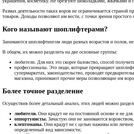
украшения, косметику. Не брезгуют шоколадками, жвачками и 
Размах деятельности таких воров не ограничивается страной 
товаров. Доходы позволяют им вести, с точки зрения простого
Кого называют шоплифтерами?
Занимаются шоплифтингом люди разных возрастов и полов, не 
В общем, их можно разделить на две основные группы:
любители. Для них это скорее баловство, способ получи
профессионалы. Это люди, которые превращают шоплифтин
супермаркетах, законодательство, проводят предварител
магазина, принимают прочие меры позволяющие им ворова
Более точное разделение
Осуществив более детальный анализ, этих людей можно раздел
любители.
Они крадут не на постоянной основе и не для 
оппортунисты.
Зачастую они не занимаются воровством, 
клептоманы.
Они крадут не с целью наживы или личного
определенный вид зависимости;