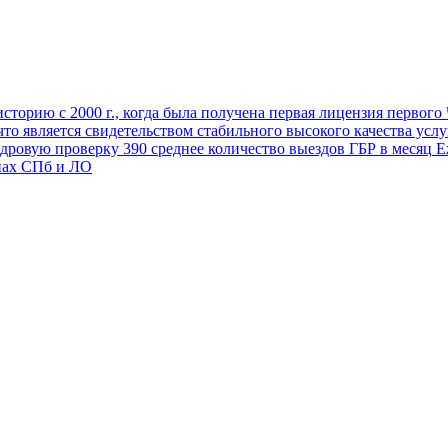
торию с 2000 г., когда была получена первая лицензия первог
 что является свидетельством стабильного высокого качества усл
адровую проверку
390
среднее количество выездов ГБР в месяц
Еж
нах СПб и ЛО