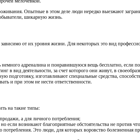
прочей мелочёвкой.
проживания. Опытные в этом деле люди нередко выезжают загра
 обыватели, шикарную жизнь.
зависимо от их уровня жизни. Для некоторых это вид професси
ть немного адреналина и понравившуюся вещь бесплатно, если по
г в вид деятельности, за счет которого они живут, в своеобра
ьную подготовку, изготавливают специальные средства, способс
ть и при этом не нести ответственности.
ить на такие типы:
продажи, а для личного потребления;
но если возникают благоприятные обстоятельства не против что
 потребления. Это люди, для которых воровство болезненная пр