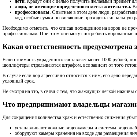
дети.
Крадут они с целью получить желаемый предмет для
люди, не имеющие определенного места жительства.
Во
профессионалы
. Опытные в этом деле люди, разрабаты
код, особые сумки позволяющие проходить сигнальную ра
Необходимо отметить, что списав похищенное на воров не прочь
профессионалам. При этом они могут потреблять ворованные пр
Какая ответственность предусмотрена з
Если стоимость украденного составляет менее 1000 рублей, по
шоплифтеры отделываются штрафом, все зависит от того готов
В случае если вор агрессивно относится к ним, его дело перед
условный срок.
Не смотря на это, в связи с тем, что жаждущих легкой наживы 
Что предпринимают владельцы магазин
Для сокращения количества краж и естественно снижения убыт
устанавливают ложные видеокамеры и системы видеона
оборудуют камеры хранения на входе для размещения лич