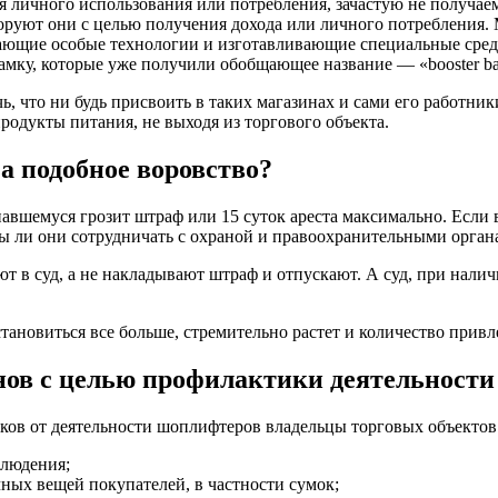
 личного использования или потребления, зачастую не получаем
руют они с целью получения дохода или личного потребления. 
вающие особые технологии и изготавливающие специальные сре
мку, которые уже получили обобщающее название — «booster bags
, что ни будь присвоить в таких магазинах и сами его работники
одукты питания, не выходя из торгового объекта.
а подобное воровство?
павшемуся грозит штраф или 15 суток ареста максимально. Если 
ы ли они сотрудничать с охраной и правоохранительными органа
ают в суд, а не накладывают штраф и отпускают. А суд, при нал
становиться все больше, стремительно растет и количество прив
ов с целью профилактики деятельност
ков от деятельности шоплифтеров владельцы торговых объектов
блюдения;
ных вещей покупателей, в частности сумок;