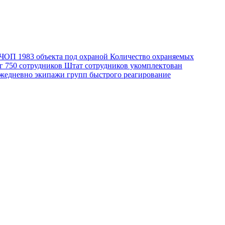
о ЧОП
1983
объекта под охраной
Количество охраняемых
уг
750
сотрудников
Штат сотрудников укомплектован
едневно экипажи групп быстрого реагирование