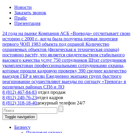
Новости
Заказать звонок
Прайс
Презентация
24
года на рынке
Компания АСБ «Воевода» отсчитывает свою
историю с 2000 г., когда была получена первая лицензия
первого ЧОП
1983
объекта под охраной
Количество
охраняемых объектов (физическая и техническая охрана)
постоянно растёт, что является свидетельством стабильного
высокого качества услуг
750
сотрудников
Штат сотрудников
укомплектован профессиональными сотрудниками охраны,
которые прошли кадровую проверку
390
среднее количество
выездов ГБР в месяц
Ежедневно экипажи групп быстрого
реагирование осуществляют выезды по сигналу «Тревога» в
различных районах СПб и ЛО
8 (812) 467-84-83
отдел продаж
8 (812) 240-76-23
отдел кадров
8 (812) 318-18-40
дежурный телефон 24/7
Toggle navigation
Бизнесу
Пультовая охрана