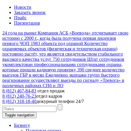
Новости
Заказать звонок
Прайс
Презентация
24
года на рынке
Компания АСБ «Воевода» отсчитывает свою
историю с 2000 г., когда была получена первая лицензия
первого ЧОП
1983
объекта под охраной
Количество
охраняемых объектов (физическая и техническая охрана)
постоянно растёт, что является свидетельством стабильного
высокого качества услуг
750
сотрудников
Штат сотрудников
укомплектован профессиональными сотрудниками охраны,
которые прошли кадровую проверку
390
среднее количество
выездов ГБР в месяц
Ежедневно экипажи групп быстрого
реагирование осуществляют выезды по сигналу «Тревога» в
различных районах СПб и ЛО
8 (812) 467-84-83
отдел продаж
8 (812) 240-76-23
отдел кадров
8 (812) 318-18-40
дежурный телефон 24/7
Toggle navigation
Бизнесу
Пультовая охрана