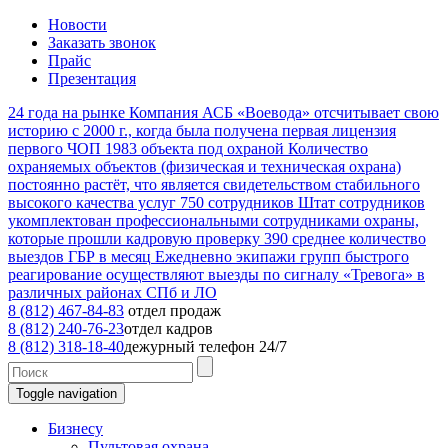
Новости
Заказать звонок
Прайс
Презентация
24
года на рынке
Компания АСБ «Воевода» отсчитывает свою
историю с 2000 г., когда была получена первая лицензия
первого ЧОП
1983
объекта под охраной
Количество
охраняемых объектов (физическая и техническая охрана)
постоянно растёт, что является свидетельством стабильного
высокого качества услуг
750
сотрудников
Штат сотрудников
укомплектован профессиональными сотрудниками охраны,
которые прошли кадровую проверку
390
среднее количество
выездов ГБР в месяц
Ежедневно экипажи групп быстрого
реагирование осуществляют выезды по сигналу «Тревога» в
различных районах СПб и ЛО
8 (812) 467-84-83
отдел продаж
8 (812) 240-76-23
отдел кадров
8 (812) 318-18-40
дежурный телефон 24/7
Toggle navigation
Бизнесу
Пультовая охрана