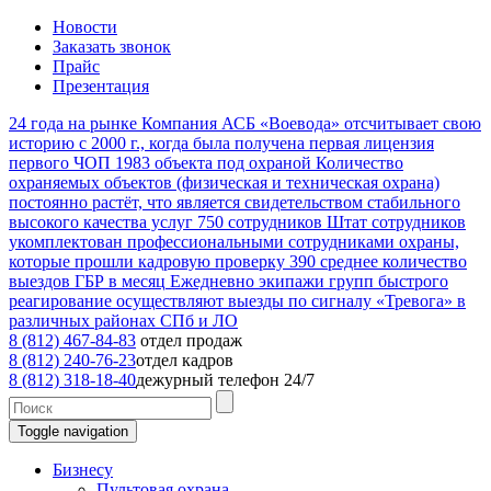
Новости
Заказать звонок
Прайс
Презентация
24
года на рынке
Компания АСБ «Воевода» отсчитывает свою
историю с 2000 г., когда была получена первая лицензия
первого ЧОП
1983
объекта под охраной
Количество
охраняемых объектов (физическая и техническая охрана)
постоянно растёт, что является свидетельством стабильного
высокого качества услуг
750
сотрудников
Штат сотрудников
укомплектован профессиональными сотрудниками охраны,
которые прошли кадровую проверку
390
среднее количество
выездов ГБР в месяц
Ежедневно экипажи групп быстрого
реагирование осуществляют выезды по сигналу «Тревога» в
различных районах СПб и ЛО
8 (812) 467-84-83
отдел продаж
8 (812) 240-76-23
отдел кадров
8 (812) 318-18-40
дежурный телефон 24/7
Toggle navigation
Бизнесу
Пультовая охрана