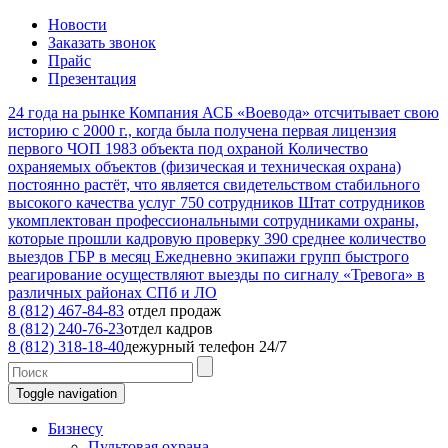
Новости
Заказать звонок
Прайс
Презентация
24
года на рынке
Компания АСБ «Воевода» отсчитывает свою
историю с 2000 г., когда была получена первая лицензия
первого ЧОП
1983
объекта под охраной
Количество
охраняемых объектов (физическая и техническая охрана)
постоянно растёт, что является свидетельством стабильного
высокого качества услуг
750
сотрудников
Штат сотрудников
укомплектован профессиональными сотрудниками охраны,
которые прошли кадровую проверку
390
среднее количество
выездов ГБР в месяц
Ежедневно экипажи групп быстрого
реагирование осуществляют выезды по сигналу «Тревога» в
различных районах СПб и ЛО
8 (812) 467-84-83
отдел продаж
8 (812) 240-76-23
отдел кадров
8 (812) 318-18-40
дежурный телефон 24/7
Toggle navigation
Бизнесу
Пультовая охрана