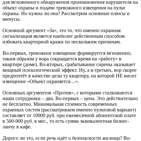
для мгновенного обнаружения проникновения нарушителя на
объект охраны и подачи тревожного извещения на пульт
охраны. Но нужна ли она? Рассмотрим основные плюсы и
минусы.
Основной аргумент «За», это то, что именно охранная
сигнализация является наиболее действенным способом
избежать квартирной кражи по нескольким причинам.
Во-первых, тревожное извещение формируется мгновенно,
таким образом у вора сокращается время на «работу» в
квартире (доме). Во-вторых, срабатывание сирены оказывает
мощный психологический эффект. Ну, а в-третьих, вор скорее
предпочтёт в качестве цели ту квартиру, на которой НЕ висит
извещение «Объект охраняется…».
Основных аргументов «Против», с которыми сталкиваются
наши сотрудники – два. Во-первых – цена. Это действительно
не бесплатно. Минимальная стоимость современных
охранных систем (рассматриваем именно пультовой вариант)
составляет от 10000 руб. при ежемесячной абонентской плате
в 500-900 руб. в мес., то есть сумма эквивалентная бизнес-
ланчу в кафе.
Дорого ли это, если речь идёт о безопасности жилища? Во-