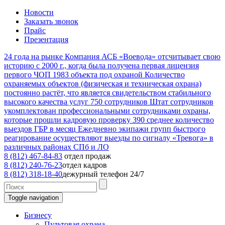
Новости
Заказать звонок
Прайс
Презентация
24
года на рынке
Компания АСБ «Воевода» отсчитывает свою
историю с 2000 г., когда была получена первая лицензия
первого ЧОП
1983
объекта под охраной
Количество
охраняемых объектов (физическая и техническая охрана)
постоянно растёт, что является свидетельством стабильного
высокого качества услуг
750
сотрудников
Штат сотрудников
укомплектован профессиональными сотрудниками охраны,
которые прошли кадровую проверку
390
среднее количество
выездов ГБР в месяц
Ежедневно экипажи групп быстрого
реагирование осуществляют выезды по сигналу «Тревога» в
различных районах СПб и ЛО
8 (812) 467-84-83
отдел продаж
8 (812) 240-76-23
отдел кадров
8 (812) 318-18-40
дежурный телефон 24/7
Toggle navigation
Бизнесу
Пультовая охрана