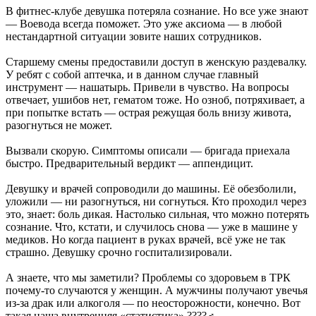
В фитнес-клубе девушка потеряла сознание. Но все уже знают
— Воевода всегда поможет. Это уже аксиома — в любой
нестандартной ситуации зовите наших сотрудников.
Старшему смены предоставили доступ в женскую раздевалку.
У ребят с собой аптечка, и в данном случае главный
инструмент — нашатырь. Привели в чувство. На вопросы
отвечает, ушибов нет, гематом тоже. Но озноб, потряхивает, а
при попытке встать — острая режущая боль внизу живота,
разогнуться не может.
Вызвали скорую. Симптомы описали — бригада приехала
быстро. Предварительный вердикт — аппендицит.
Девушку и врачей сопроводили до машины. Её обезболили,
уложили — ни разогнуться, ни согнуться. Кто проходил через
это, знает: боль дикая. Настолько сильная, что можно потерять
сознание. Что, кстати, и случилось снова — уже в машине у
медиков. Но когда пациент в руках врачей, всё уже не так
страшно. Девушку срочно госпитализировали.
А знаете, что мы заметили? Проблемы со здоровьем в ТРК
почему-то случаются у женщин. А мужчины получают увечья
из-за драк или алкоголя — по неосторожности, конечно. Вот
такая наша внутренняя «статистика» ????‍♂️