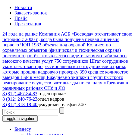
Новости
Заказать звонок
Прайс
Презентация
24
года на рынке
Компания АСБ «Воевода» отсчитывает свою
историю с 2000 г., когда была получена первая лицензия
первого ЧОП
1983
объекта под охраной
Количество
охраняемых объектов (физическая и техническая охрана)
постоянно растёт, что является свидетельством стабильного
высокого качества услуг
750
сотрудников
Штат сотрудников
укомплектован профессиональными сотрудниками охраны,
которые прошли кадровую проверку
390
среднее количество
выездов ГБР в месяц
Ежедневно экипажи групп быстрого
реагирование осуществляют выезды по сигналу «Тревога» в
различных районах СПб и ЛО
8 (812) 467-84-83
отдел продаж
8 (812) 240-76-23
отдел кадров
8 (812) 318-18-40
дежурный телефон 24/7
Toggle navigation
Бизнесу
Пультовая охрана