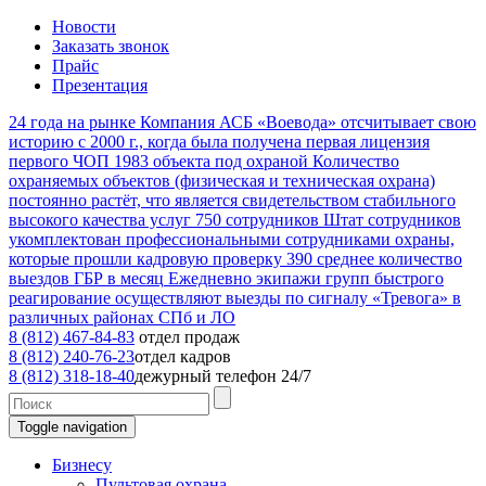
Новости
Заказать звонок
Прайс
Презентация
24
года на рынке
Компания АСБ «Воевода» отсчитывает свою
историю с 2000 г., когда была получена первая лицензия
первого ЧОП
1983
объекта под охраной
Количество
охраняемых объектов (физическая и техническая охрана)
постоянно растёт, что является свидетельством стабильного
высокого качества услуг
750
сотрудников
Штат сотрудников
укомплектован профессиональными сотрудниками охраны,
которые прошли кадровую проверку
390
среднее количество
выездов ГБР в месяц
Ежедневно экипажи групп быстрого
реагирование осуществляют выезды по сигналу «Тревога» в
различных районах СПб и ЛО
8 (812) 467-84-83
отдел продаж
8 (812) 240-76-23
отдел кадров
8 (812) 318-18-40
дежурный телефон 24/7
Toggle navigation
Бизнесу
Пультовая охрана