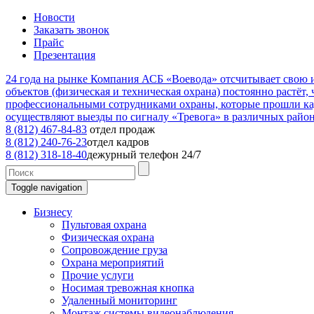
Новости
Заказать звонок
Прайс
Презентация
24
года на рынке
Компания АСБ «Воевода» отсчитывает свою ис
объектов (физическая и техническая охрана) постоянно растёт,
профессиональными сотрудниками охраны, которые прошли к
осуществляют выезды по сигналу «Тревога» в различных райо
8 (812) 467-84-83
отдел продаж
8 (812) 240-76-23
отдел кадров
8 (812) 318-18-40
дежурный телефон 24/7
Toggle navigation
Бизнесу
Пультовая охрана
Физическая охрана
Сопровождение груза
Охрана мероприятий
Прочие услуги
Носимая тревожная кнопка
Удаленный мониторинг
Монтаж системы видеонаблюдения