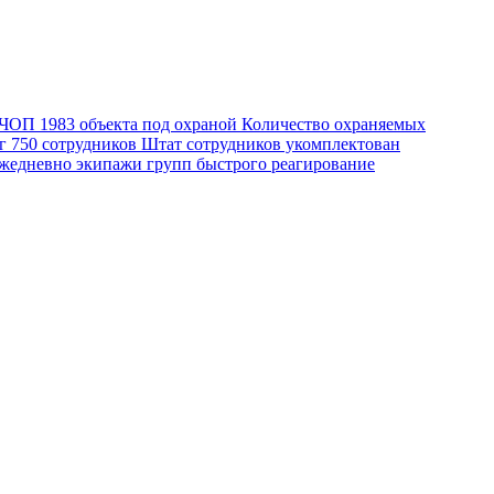
о ЧОП
1983
объекта под охраной
Количество охраняемых
уг
750
сотрудников
Штат сотрудников укомплектован
едневно экипажи групп быстрого реагирование