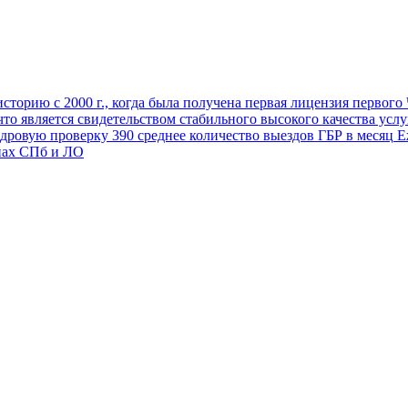
торию с 2000 г., когда была получена первая лицензия первог
 что является свидетельством стабильного высокого качества усл
адровую проверку
390
среднее количество выездов ГБР в месяц
Еж
нах СПб и ЛО