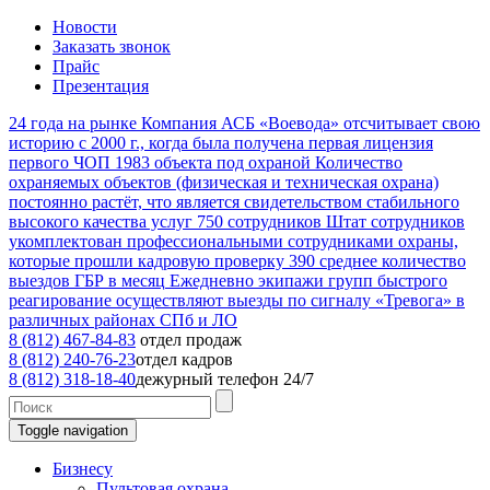
Новости
Заказать звонок
Прайс
Презентация
24
года на рынке
Компания АСБ «Воевода» отсчитывает свою
историю с 2000 г., когда была получена первая лицензия
первого ЧОП
1983
объекта под охраной
Количество
охраняемых объектов (физическая и техническая охрана)
постоянно растёт, что является свидетельством стабильного
высокого качества услуг
750
сотрудников
Штат сотрудников
укомплектован профессиональными сотрудниками охраны,
которые прошли кадровую проверку
390
среднее количество
выездов ГБР в месяц
Ежедневно экипажи групп быстрого
реагирование осуществляют выезды по сигналу «Тревога» в
различных районах СПб и ЛО
8 (812) 467-84-83
отдел продаж
8 (812) 240-76-23
отдел кадров
8 (812) 318-18-40
дежурный телефон 24/7
Toggle navigation
Бизнесу
Пультовая охрана