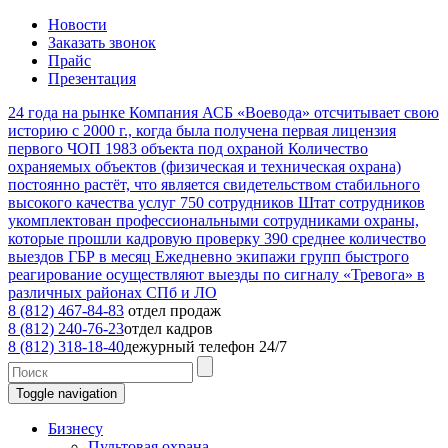
Новости
Заказать звонок
Прайс
Презентация
24
года на рынке
Компания АСБ «Воевода» отсчитывает свою
историю с 2000 г., когда была получена первая лицензия
первого ЧОП
1983
объекта под охраной
Количество
охраняемых объектов (физическая и техническая охрана)
постоянно растёт, что является свидетельством стабильного
высокого качества услуг
750
сотрудников
Штат сотрудников
укомплектован профессиональными сотрудниками охраны,
которые прошли кадровую проверку
390
среднее количество
выездов ГБР в месяц
Ежедневно экипажи групп быстрого
реагирование осуществляют выезды по сигналу «Тревога» в
различных районах СПб и ЛО
8 (812) 467-84-83
отдел продаж
8 (812) 240-76-23
отдел кадров
8 (812) 318-18-40
дежурный телефон 24/7
Toggle navigation
Бизнесу
Пультовая охрана