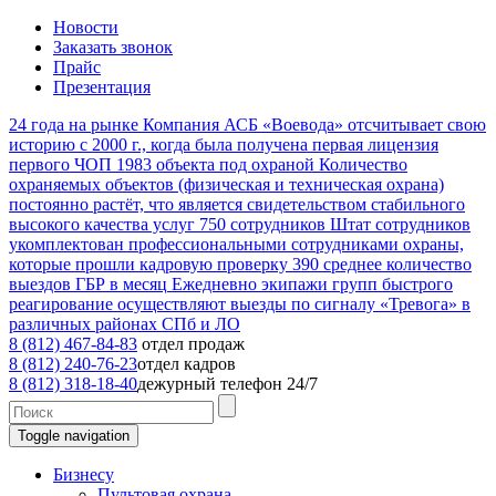
Новости
Заказать звонок
Прайс
Презентация
24
года на рынке
Компания АСБ «Воевода» отсчитывает свою
историю с 2000 г., когда была получена первая лицензия
первого ЧОП
1983
объекта под охраной
Количество
охраняемых объектов (физическая и техническая охрана)
постоянно растёт, что является свидетельством стабильного
высокого качества услуг
750
сотрудников
Штат сотрудников
укомплектован профессиональными сотрудниками охраны,
которые прошли кадровую проверку
390
среднее количество
выездов ГБР в месяц
Ежедневно экипажи групп быстрого
реагирование осуществляют выезды по сигналу «Тревога» в
различных районах СПб и ЛО
8 (812) 467-84-83
отдел продаж
8 (812) 240-76-23
отдел кадров
8 (812) 318-18-40
дежурный телефон 24/7
Toggle navigation
Бизнесу
Пультовая охрана