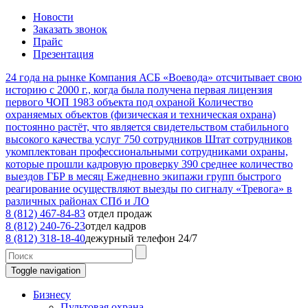
Новости
Заказать звонок
Прайс
Презентация
24
года на рынке
Компания АСБ «Воевода» отсчитывает свою
историю с 2000 г., когда была получена первая лицензия
первого ЧОП
1983
объекта под охраной
Количество
охраняемых объектов (физическая и техническая охрана)
постоянно растёт, что является свидетельством стабильного
высокого качества услуг
750
сотрудников
Штат сотрудников
укомплектован профессиональными сотрудниками охраны,
которые прошли кадровую проверку
390
среднее количество
выездов ГБР в месяц
Ежедневно экипажи групп быстрого
реагирование осуществляют выезды по сигналу «Тревога» в
различных районах СПб и ЛО
8 (812) 467-84-83
отдел продаж
8 (812) 240-76-23
отдел кадров
8 (812) 318-18-40
дежурный телефон 24/7
Toggle navigation
Бизнесу
Пультовая охрана