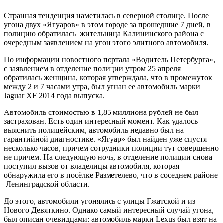
Странная тенденция наметилась в северной столице. После
угона двух «Ягуаров» в этом городе за прошедшие 7 дней, в
полицию обратилась жительница Калининского района с
очередным заявлением на угон этого элитного автомобиля.
По информации новостного портала «Водитель Петербурга»,
с заявлением в отделение полиции утром 25 апреля
обратилась женщина, которая утверждала, что в промежуток
между 2 и 7 часами утра, был угнан ее автомобиль марки
Jaguar XF 2014 года выпуска.
Автомобиль стоимостью в 1,85 миллиона рублей не был
застрахован. Есть один интересный момент. Как удалось
выяснить полицейским, автомобиль недавно был на
гарантийной диагностике. «Ягуар» был найден уже спустя
несколько часов, причем сотрудники полиции тут совершенно
не причем. На следующую ночь, в отделение полиции снова
поступил вызов от владелицы автомобиля, которая
обнаружила его в посёлке Разметелево, что в соседнем районе
Ленинградской области.
До этого, автомобили угонялись с улицы Гжатской и из
Нового Девяткино. Однако самый интересный случай угона,
был описан очевидцами: автомобиль марки Lexus был взят на