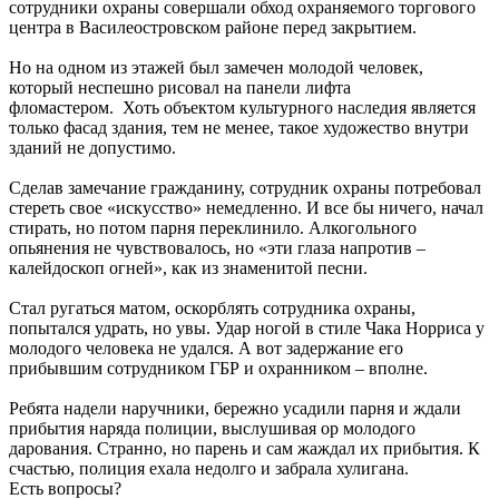
сотрудники охраны совершали обход охраняемого торгового
центра в Василеостровском районе перед закрытием.
Но на одном из этажей был замечен молодой человек,
который неспешно рисовал на панели лифта
фломастером. Хоть объектом культурного наследия является
только фасад здания, тем не менее, такое художество внутри
зданий не допустимо.
Сделав замечание гражданину, сотрудник охраны потребовал
стереть свое «искусство» немедленно. И все бы ничего, начал
стирать, но потом парня переклинило. Алкогольного
опьянения не чувствовалось, но «эти глаза напротив –
калейдоскоп огней», как из знаменитой песни.
Стал ругаться матом, оскорблять сотрудника охраны,
попытался удрать, но увы. Удар ногой в стиле Чака Норриса у
молодого человека не удался. А вот задержание его
прибывшим сотрудником ГБР и охранником – вполне.
Ребята надели наручники, бережно усадили парня и ждали
прибытия наряда полиции, выслушивая ор молодого
дарования. Странно, но парень и сам жаждал их прибытия. К
счастью, полиция ехала недолго и забрала хулигана.
Есть вопросы?