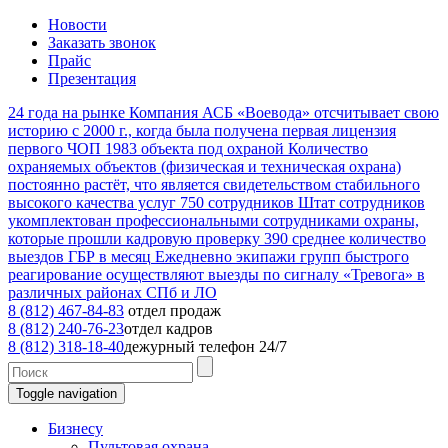
Новости
Заказать звонок
Прайс
Презентация
24
года на рынке
Компания АСБ «Воевода» отсчитывает свою
историю с 2000 г., когда была получена первая лицензия
первого ЧОП
1983
объекта под охраной
Количество
охраняемых объектов (физическая и техническая охрана)
постоянно растёт, что является свидетельством стабильного
высокого качества услуг
750
сотрудников
Штат сотрудников
укомплектован профессиональными сотрудниками охраны,
которые прошли кадровую проверку
390
среднее количество
выездов ГБР в месяц
Ежедневно экипажи групп быстрого
реагирование осуществляют выезды по сигналу «Тревога» в
различных районах СПб и ЛО
8 (812) 467-84-83
отдел продаж
8 (812) 240-76-23
отдел кадров
8 (812) 318-18-40
дежурный телефон 24/7
Toggle navigation
Бизнесу
Пультовая охрана