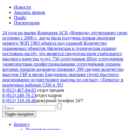
Новости
Заказать звонок
Прайс
Презентация
24
года на рынке
Компания АСБ «Воевода» отсчитывает свою
историю с 2000 г., когда была получена первая лицензия
первого ЧОП
1983
объекта под охраной
Количество
охраняемых объектов (физическая и техническая охрана)
постоянно растёт, что является свидетельством стабильного
высокого качества услуг
750
сотрудников
Штат сотрудников
укомплектован профессиональными сотрудниками охраны,
которые прошли кадровую проверку
390
среднее количество
выездов ГБР в месяц
Ежедневно экипажи групп быстрого
реагирование осуществляют выезды по сигналу «Тревога» в
различных районах СПб и ЛО
8 (812) 467-84-83
отдел продаж
8 (812) 240-76-23
отдел кадров
8 (812) 318-18-40
дежурный телефон 24/7
Toggle navigation
Бизнесу
Пультовая охрана