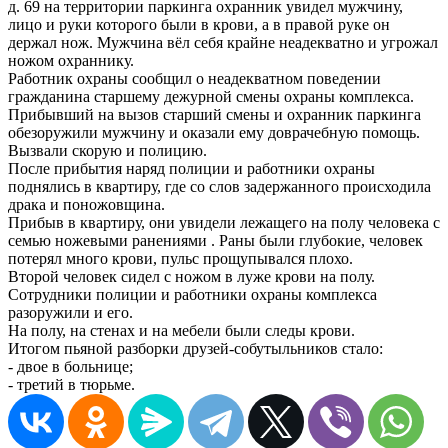
д. 69 на территории паркинга охранник увидел мужчину,
лицо и руки которого были в крови, а в правой руке он
держал нож. Мужчина вёл себя крайне неадекватно и угрожал
ножом охраннику.
Работник охраны сообщил о неадекватном поведении
гражданина старшему дежурной смены охраны комплекса.
Прибывший на вызов старший смены и охранник паркинга
обезоружили мужчину и оказали ему доврачебную помощь.
Вызвали скорую и полицию.
После прибытия наряд полиции и работники охраны
поднялись в квартиру, где со слов задержанного происходила
драка и поножовщина.
Прибыв в квартиру, они увидели лежащего на полу человека с
семью ножевыми ранениями . Раны были глубокие, человек
потерял много крови, пульс прощупывался плохо.
Второй человек сидел с ножом в луже крови на полу.
Сотрудники полиции и работники охраны комплекса
разоружили и его.
На полу, на стенах и на мебели были следы крови.
Итогом пьяной разборки друзей-собутыльников стало:
- двое в больнице;
- третий в тюрьме.