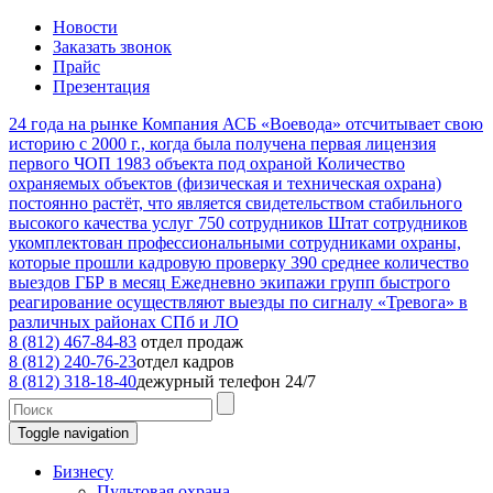
Новости
Заказать звонок
Прайс
Презентация
24
года на рынке
Компания АСБ «Воевода» отсчитывает свою
историю с 2000 г., когда была получена первая лицензия
первого ЧОП
1983
объекта под охраной
Количество
охраняемых объектов (физическая и техническая охрана)
постоянно растёт, что является свидетельством стабильного
высокого качества услуг
750
сотрудников
Штат сотрудников
укомплектован профессиональными сотрудниками охраны,
которые прошли кадровую проверку
390
среднее количество
выездов ГБР в месяц
Ежедневно экипажи групп быстрого
реагирование осуществляют выезды по сигналу «Тревога» в
различных районах СПб и ЛО
8 (812) 467-84-83
отдел продаж
8 (812) 240-76-23
отдел кадров
8 (812) 318-18-40
дежурный телефон 24/7
Toggle navigation
Бизнесу
Пультовая охрана